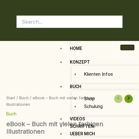
Zum
Inhalt
springen
HOME
KONZEPT
Klienten Infos
eBook
BUCH
-
Buch
Start
/
Buch
/ eBook – Buch mit vielen farbigen
Shop
mit
Illustrationen
vielen
Schulung
farbigen
Buch
Illustrationen
VIDEOS
eBook – Buch mit vielen farbigen
Menge
SCHRIFTEN
Illustrationen
UEBER MICH