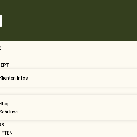
E
ZEPT
Klienten Infos
H
Shop
Schulung
OS
IFTEN